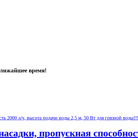
ближайшее время!
садки, пропускная способност