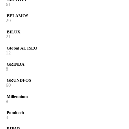
61
BELAMOS
29
BILUX
21
Global AL ISEO
12
GRINDA
8
GRUNDFOS
60
Millennium
9
Pondtech
3
RIFAR