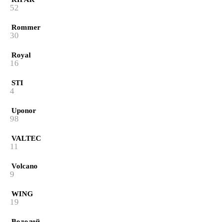
52
Rommer
30
Royal
16
STI
4
Uponor
98
VALTEC
11
Volcano
9
WING
19
Водолей