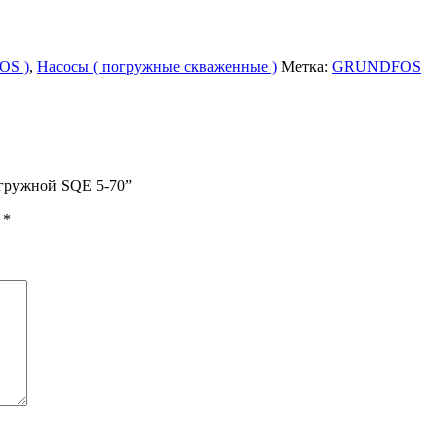
OS )
,
Насосы ( погружные скваженные )
Метка:
GRUNDFOS
гружной SQE 5-70”
ы
*