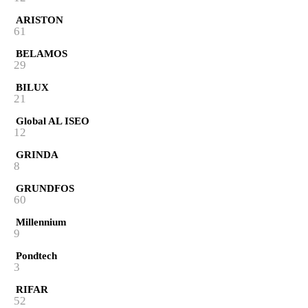
ARISTON
61
BELAMOS
29
BILUX
21
Global AL ISEO
12
GRINDA
8
GRUNDFOS
60
Millennium
9
Pondtech
3
RIFAR
52