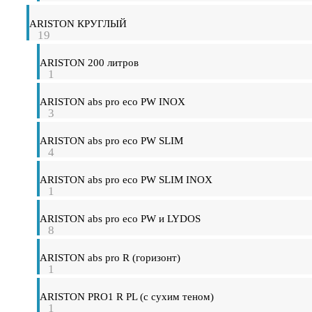
ARISTON КРУГЛЫЙ
19
ARISTON 200 литров
1
ARISTON abs pro eco PW INOX
3
ARISTON abs pro eco PW SLIM
4
ARISTON abs pro eco PW SLIM INOX
1
ARISTON abs pro eco PW и LYDOS
8
ARISTON abs pro R (горизонт)
1
ARISTON PRO1 R PL (с сухим теном)
1