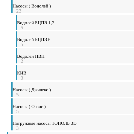
Насосы ( Водолей )
23
Водолей БЦПЭ 1,2
5
Водолей БЦПЭУ
5
Водолей НВП
2
КИВ
3
Насосы ( Джилекс )
5
Насосы ( Оазис )
5
Погружные насосы ТОПОЛЬ 3D
3