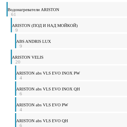
Водонагреватели ARISTON
61
ARISTON (ПОД И НАД МОЙКОЙ)
9
ABS ANDRIS LUX
9
ARISTON VELIS
20
ARISTON abs VLS EVO INOX PW
4
ARISTON abs VLS EVO INOX QH
6
ARISTON abs VLS EVO PW
4
ARISTON abs VLS EVO QH
6