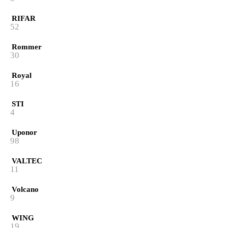
RIFAR
52
Rommer
30
Royal
16
STI
4
Uponor
98
VALTEC
11
Volcano
9
WING
19