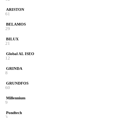
ARISTON
61
BELAMOS
29
BILUX
21
Global AL ISEO
12
GRINDA
8
GRUNDFOS
60
Millennium
9
Pondtech
3