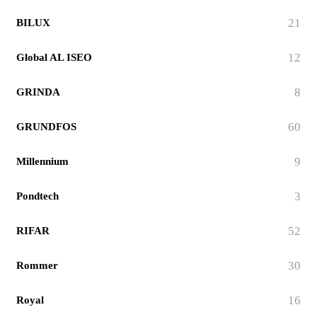
21
BILUX
12
Global AL ISEO
8
GRINDA
60
GRUNDFOS
9
Millennium
3
Pondtech
52
RIFAR
30
Rommer
16
Royal