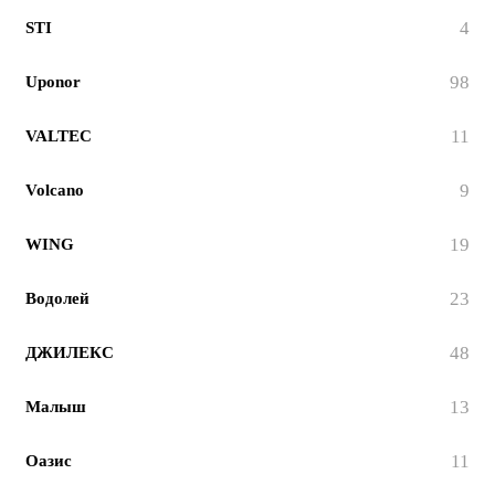
4
STI
98
Uponor
11
VALTEC
9
Volcano
19
WING
23
Водолей
48
ДЖИЛЕКС
13
Малыш
11
Оазис